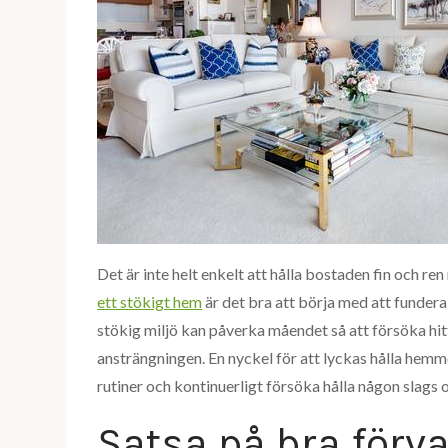
Det är inte helt enkelt att hålla bostaden fin och r
ett stökigt hem
är det bra att börja med att fundera ö
stökig miljö kan påverka måendet så att försöka hitt
ansträngningen. En nyckel för att lyckas hålla hemme
rutiner och kontinuerligt försöka hålla någon slags 
Satsa på bra förv