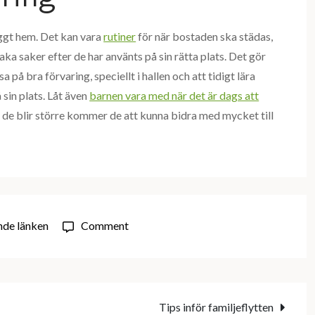
yggt hem. Det kan vara
rutiner
för när bostaden ska städas,
lbaka saker efter de har använts på sin rätta plats. Det gör
 på bra förvaring, speciellt i hallen och att tidigt lära
 sin plats. Låt även
barnen vara med när det är dags att
är de blir större kommer de att kunna bidra med mycket till
on
de länken
Comment
Så
håller
du
hemmet
Tips inför familjeflytten