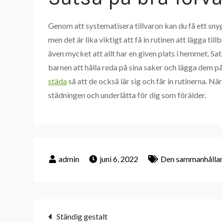
Genom att systematisera tillvaron kan du få ett sn
men det är lika viktigt att få in rutinen att lägga til
även mycket att allt har en given plats i hemmet. Satsa
barnen att hålla reda på sina saker och lägga dem på
städa
så att de också lär sig och får in rutinerna. N
städningen och underlätta för dig som förälder.
juni 6, 2022
Den sammanhållan
Inläggsnavigering
Ständig gestalt