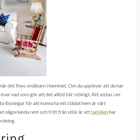
en när det finns småbarn i hemmet. Om du upplever att du har
ver vad som gör att det alltid blir stökigt. Att vistas i en
a lösningar för att kunna ha ett städat hem är värt
t någorlunda rent och fritt från stök är att
familjen
har
ordning.
aring