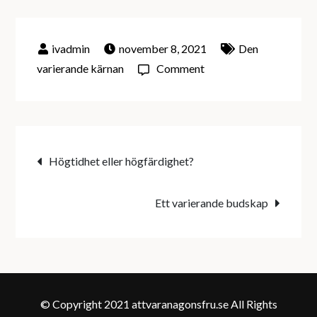
november 8, 2021
Den
on
varierande kärnan
Comment
Den
lokala
kännedomen
Inläggsnavigering
Högtidhet eller högfärdighet?
Ett varierande budskap
© Copyright 2021 attvaranagonsfru.se All Rights