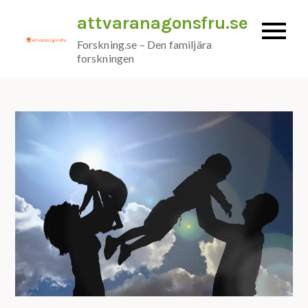
Skip
attvaranagonsfru.se
to
Forskning.se – Den familjära
content
forskningen