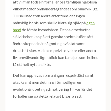
att vi ifrån födseln förhåller oss tämligen hjälplösa
vilket medför omhändertagandet som oundvikligt.
Till skillnad från andra arter finns det ingen
mänsklig bebis som skulle klara sig själv på
egen
hand
de första levnadsåren. Denna omedvetna
självklarhet kan på ett ganska spektakulärt sätt
ändra skepnad när någonting oväntat samt
drastiskt sker. Vid exempelvis olyckor eller andra
livsomvälvande ögonblick kan familjen som helhet
få ett helt nytt ansikte.
Det kan upplevas som aningen respektlöst samt
otacksamt men det finns förmodligen en
evolutionärt betingad motivering till varför det
förhåller sig på detta relativt bisarra sätt.