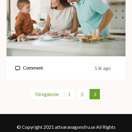
on
Comment
5 år ago
Ett
varierande
Sidnumrering
budskap
Föregående
1
2
3
för
inlägg
© Copyright 2021 attvaranagonsfru.se All Rights