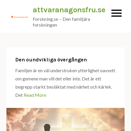
Skip
attvaranagonsfru.se
to
Forskning.se – Den familjära
content
forskningen
Den oundvikliga övergången
Familjen är en väl understruken ytterlighet oavsett
om gemene man vill det eller inte. Det är ett
begrepp starkt besläktat med närhet och kärlek.
Det
Read More