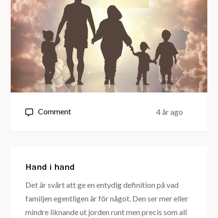
on
Comment
4 år ago
Den
oundvikliga
övergången
Hand i hand
Det är svårt att ge en entydig definition på vad
familjen egentligen är för något. Den ser mer eller
mindre liknande ut jorden runt men precis som all