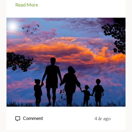
Read More
on
Comment
4 år ago
Hand